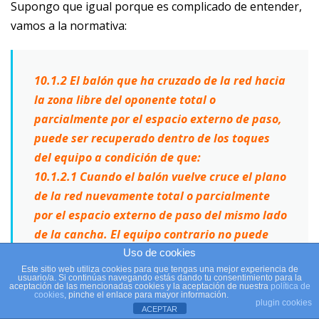
Supongo que igual porque es complicado de entender,
vamos a la normativa:
10.1.2 El balón que ha cruzado de la red hacia
la zona libre del oponente total o
parcialmente por el espacio externo de paso,
puede ser recuperado dentro de los toques
del equipo a condición de que:
10.1.2.1 Cuando el balón vuelve cruce el plano
de la red nuevamente total o parcialmente
por el espacio externo de paso del mismo lado
de la cancha. El equipo contrario no puede
impedir tal acción.
Uso de cookies
Este sitio web utiliza cookies para que tengas una mejor experiencia de
usuario/a. Si continúas navegando estás dando tu consentimiento para la
aceptación de las mencionadas cookies y la aceptación de nuestra
política de
cookies
, pinche el enlace para mayor información.
plugin cookies
Resumiendo,
podrás jugar sobrepasando el otro
ACEPTAR