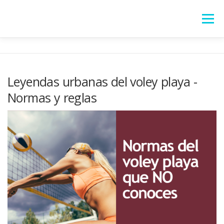
Saltar
al
Menú
contenido
HOME
SOBRE MÍ
ARTÍCULOS
TIENDA
Leyendas urbanas del voley playa -
Normas y reglas