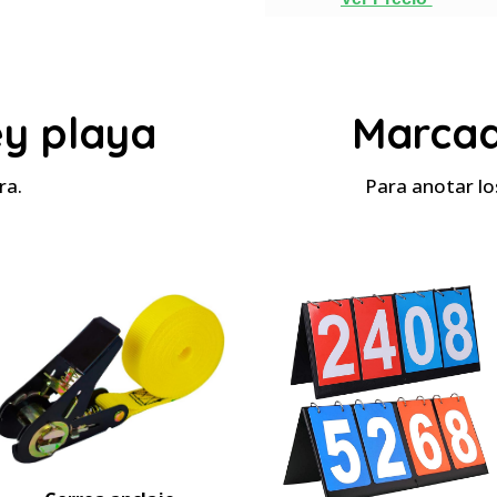
ey playa
Marcad
ura.
Para anotar lo