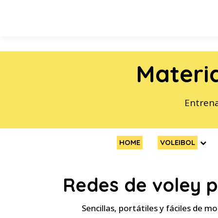
Saltar
al
contenido
Materia
Entrena
HOME
VOLEIBOL
Redes de voley 
Sencillas, portátiles y fáciles de m