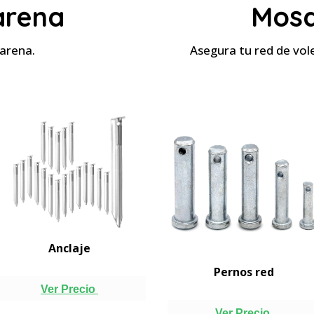
arena
Mosq
a arena.
Asegura tu red de vol
Anclaje
Pernos red
Ver Precio
Ver Precio