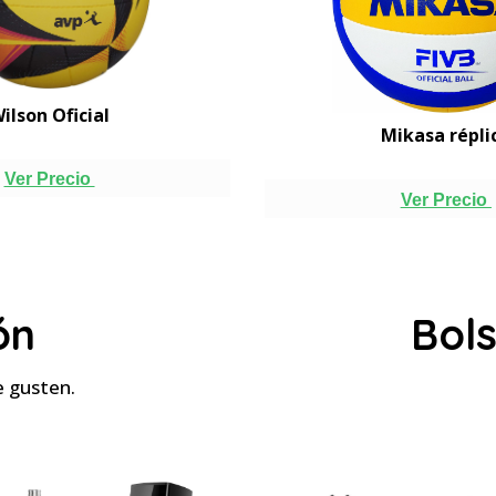
ilson Oficial
Mikasa répli
Ver Precio
Ver Precio
ón
Bol
e gusten.