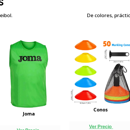
s
eibol.
De colores, prácti
Conos
Joma
Ver Precio